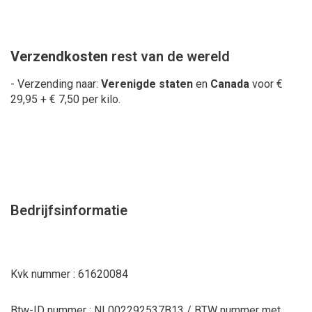
Verzendkosten
rest van de wereld
- Verzending naar:
Verenigde staten
en
Canada
voor €
29,95 + € 7,50 per kilo.
Bedrijfsinformatie
Kvk nummer : 61620084
Btw-ID nummer : NL002292537B13 / BTW nummer met