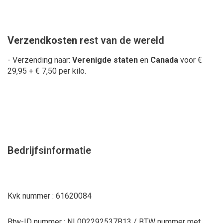
Verzendkosten
rest van de wereld
- Verzending naar:
Verenigde staten
en
Canada
voor €
29,95 + € 7,50 per kilo.
Bedrijfsinformatie
Kvk nummer : 61620084
Btw-ID nummer : NL002292537B13 / BTW nummer met