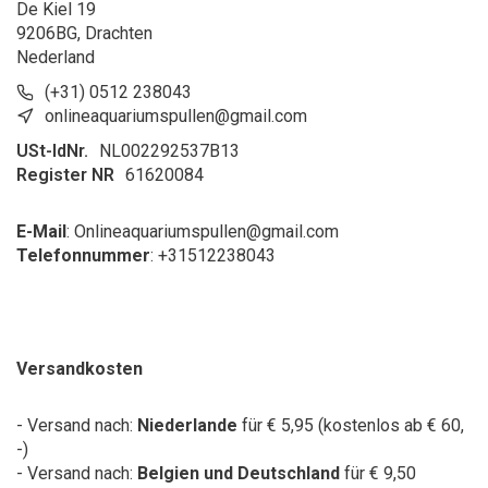
De Kiel 19
9206BG, Drachten
Nederland
(+31) 0512 238043
onlineaquariumspullen@gmail.com
USt-IdNr.
NL002292537B13
Register NR
61620084
E-Mail
:
Onlineaquariumspullen@gmail.com
Telefonnummer
: +31
512238043
Versandkosten
- Versand nach:
Niederlande
für € 5,95 (kostenlos ab € 60,
-)
- Versand nach:
Belgien und Deutschland
für € 9,50