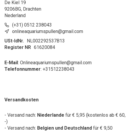
De Kiel 19
9206BG, Drachten
Nederland
(+31) 0512 238043
onlineaquariumspullen@gmail.com
USt-IdNr.
NL002292537B13
Register NR
61620084
E-Mail
:
Onlineaquariumspullen@gmail.com
Telefonnummer
: +31
512238043
Versandkosten
- Versand nach:
Niederlande
für € 5,95 (kostenlos ab € 60,
-)
- Versand nach:
Belgien und Deutschland
für € 9,50