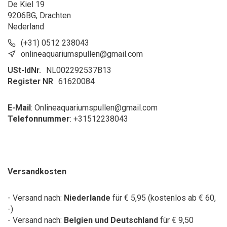
De Kiel 19
9206BG, Drachten
Nederland
(+31) 0512 238043
onlineaquariumspullen@gmail.com
USt-IdNr.
NL002292537B13
Register NR
61620084
E-Mail
:
Onlineaquariumspullen@gmail.com
Telefonnummer
: +31
512238043
Versandkosten
- Versand nach:
Niederlande
für € 5,95 (kostenlos ab € 60,
-)
- Versand nach:
Belgien und Deutschland
für € 9,50